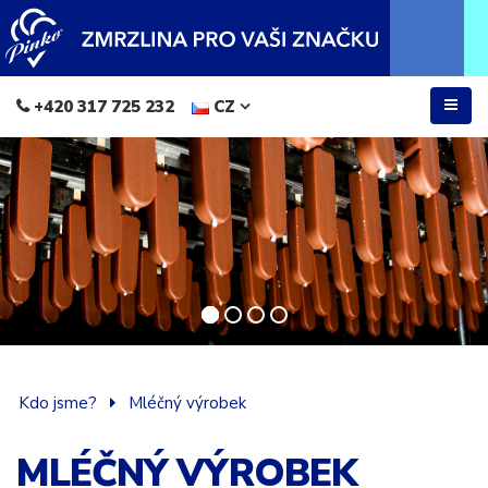
+420 317 725 232
CZ
Kdo jsme?
Mléčný výrobek
MLÉČNÝ VÝROBEK